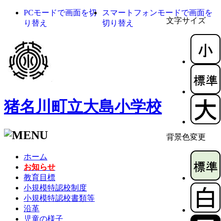
PCモードで画面を切
スマートフォンモードで画面を
文字サイズ
り替え
切り替え
猪名川町立大島小学校
背景色変更
ホーム
お知らせ
教育目標
小規模特認校制度
小規模特認校書類等
沿革
児童の様子