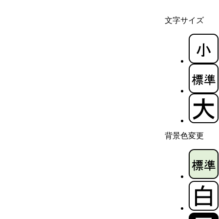
文字サイズ
背景色変更