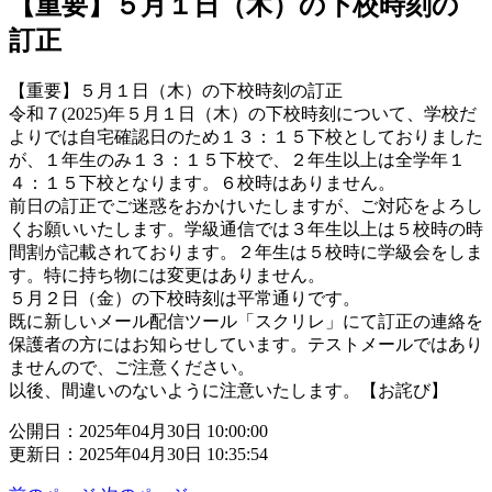
【重要】５月１日（木）の下校時刻の
訂正
【重要】５月１日（木）の下校時刻の訂正
令和７(2025)年５月１日（木）の下校時刻について、学校だ
よりでは自宅確認日のため１３：１５下校としておりました
が、１年生のみ１３：１５下校で、２年生以上は全学年１
４：１５下校となります。６校時はありません。
前日の訂正でご迷惑をおかけいたしますが、ご対応をよろし
くお願いいたします。学級通信では３年生以上は５校時の時
間割が記載されております。２年生は５校時に学級会をしま
す。特に持ち物には変更はありません。
５月２日（金）の下校時刻は平常通りです。
既に新しいメール配信ツール「スクリレ」にて訂正の連絡を
保護者の方にはお知らせしています。テストメールではあり
ませんので、ご注意ください。
以後、間違いのないように注意いたします。【お詫び】
公開日：2025年04月30日 10:00:00
更新日：2025年04月30日 10:35:54