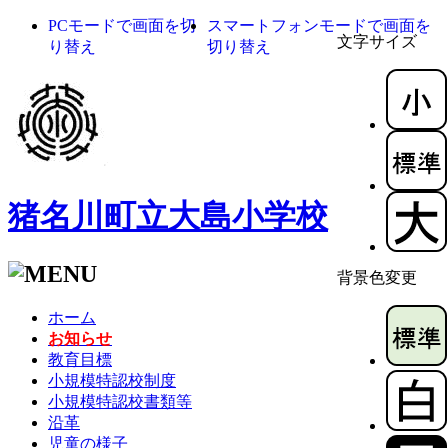
PCモードで画面を切
スマートフォンモードで画面を
文字サイズ
り替え
切り替え
猪名川町立大島小学校
背景色変更
ホーム
お知らせ
教育目標
小規模特認校制度
小規模特認校書類等
沿革
児童の様子