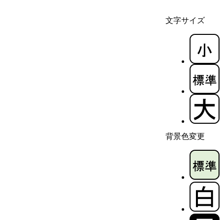
文字サイズ
背景色変更