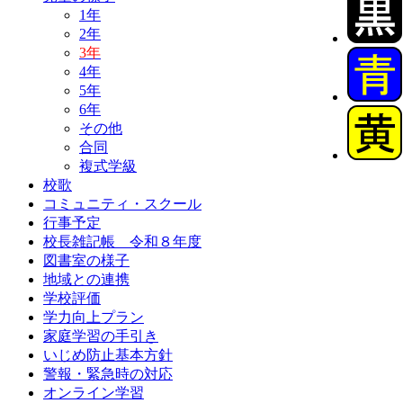
1年
2年
3年
4年
5年
6年
その他
合同
複式学級
校歌
コミュニティ・スクール
行事予定
校長雑記帳 令和８年度
図書室の様子
地域との連携
学校評価
学力向上プラン
家庭学習の手引き
いじめ防止基本方針
警報・緊急時の対応
オンライン学習