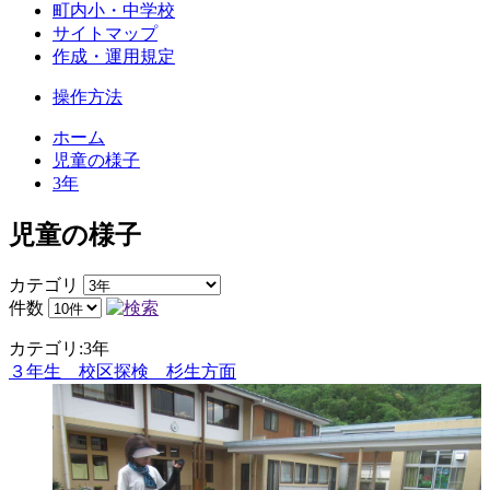
町内小・中学校
サイトマップ
作成・運用規定
操作方法
ホーム
児童の様子
3年
児童の様子
カテゴリ
件数
カテゴリ:3年
３年生 校区探検 杉生方面