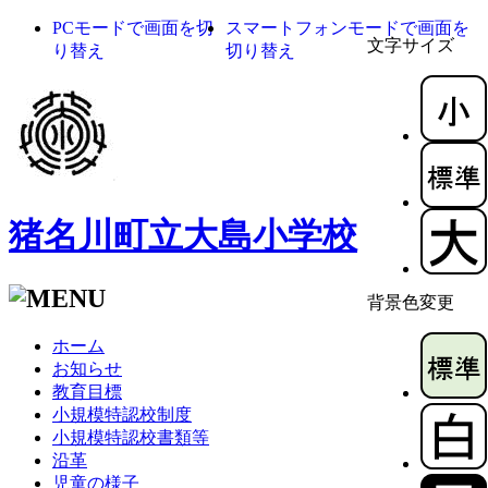
PCモードで画面を切
スマートフォンモードで画面を
文字サイズ
り替え
切り替え
猪名川町立大島小学校
背景色変更
ホーム
お知らせ
教育目標
小規模特認校制度
小規模特認校書類等
沿革
児童の様子